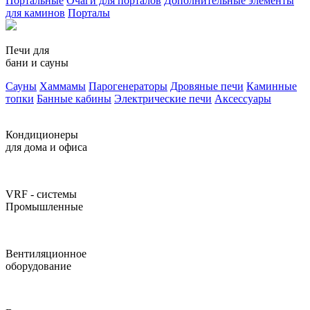
Портальные
Очаги для порталов
Дополнительные элементы
для каминов
Порталы
Печи для
бани и сауны
Сауны
Хаммамы
Парогенераторы
Дровяные печи
Каминные
топки
Банные кабины
Электрические печи
Аксессуары
Кондиционеры
для дома и офиса
VRF - системы
Промышленные
Вентиляционное
оборудование