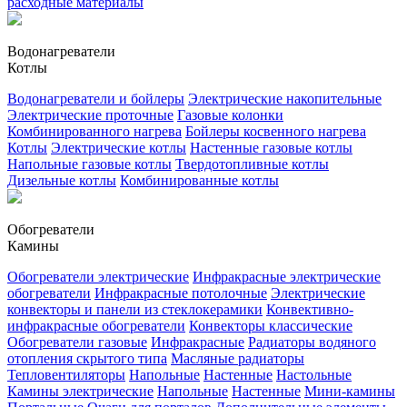
расходные материалы
Водонагреватели
Котлы
Водонагреватели и бойлеры
Электрические накопительные
Электрические проточные
Газовые колонки
Комбинированного нагрева
Бойлеры косвенного нагрева
Котлы
Электрические котлы
Настенные газовые котлы
Напольные газовые котлы
Твердотопливные котлы
Дизельные котлы
Комбинированные котлы
Обогреватели
Камины
Обогреватели электрические
Инфракрасные электрические
обогреватели
Инфракрасные потолочные
Электрические
конвекторы и панели из стеклокерамики
Конвективно-
инфракрасные обогреватели
Конвекторы классические
Обогреватели газовые
Инфракрасные
Радиаторы водяного
отопления скрытого типа
Масляные радиаторы
Тепловентиляторы
Напольные
Настенные
Настольные
Камины электрические
Напольные
Настенные
Мини-камины