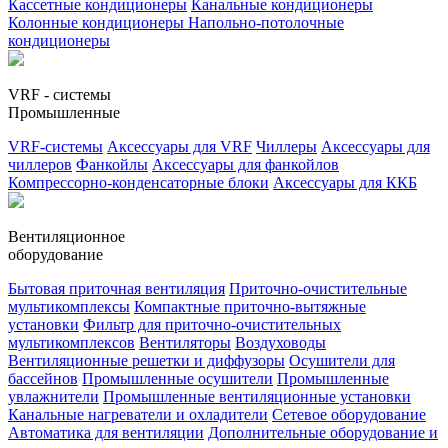
Кассетные кондиционеры
Канальные кондиционеры
Колонные кондиционеры
Напольно-потолочные
кондиционеры
VRF - системы
Промышленные
VRF-системы
Аксессуары для VRF
Чиллеры
Аксессуары для
чиллеров
Фанкойлы
Аксессуары для фанкойлов
Компрессорно-конденсаторные блоки
Аксессуары для ККБ
Вентиляционное
оборудование
Бытовая приточная вентиляция
Приточно-очистительные
мультикомплексы
Компактные приточно-вытяжные
установки
Фильтр для приточно-очистительных
мультикомплексов
Вентиляторы
Воздуховоды
Вентиляционные решетки и диффузоры
Осушители для
бассейнов
Промышленные осушители
Промышленные
увлажнители
Промышленные вентиляционные установки
Канальные нагреватели и охладители
Сетевое оборудование
Автоматика для вентиляции
Дополнительные оборудование и