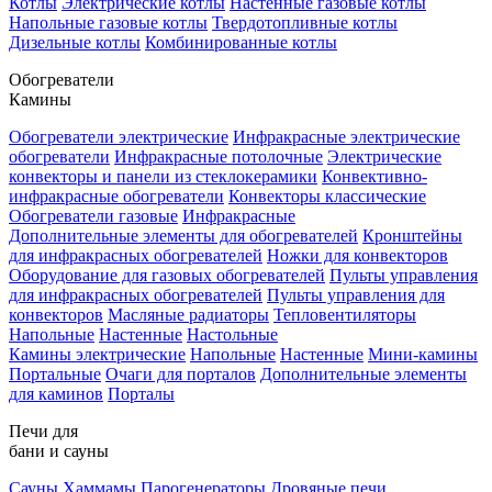
Котлы
Электрические котлы
Настенные газовые котлы
Напольные газовые котлы
Твердотопливные котлы
Дизельные котлы
Комбинированные котлы
Обогреватели
Камины
Обогреватели электрические
Инфракрасные электрические
обогреватели
Инфракрасные потолочные
Электрические
конвекторы и панели из стеклокерамики
Конвективно-
инфракрасные обогреватели
Конвекторы классические
Обогреватели газовые
Инфракрасные
Дополнительные элементы для обогревателей
Кронштейны
для инфракрасных обогревателей
Ножки для конвекторов
Оборудование для газовых обогревателей
Пульты управления
для инфракрасных обогревателей
Пульты управления для
конвекторов
Масляные радиаторы
Тепловентиляторы
Напольные
Настенные
Настольные
Камины электрические
Напольные
Настенные
Мини-камины
Портальные
Очаги для порталов
Дополнительные элементы
для каминов
Порталы
Печи для
бани и сауны
Сауны
Хаммамы
Парогенераторы
Дровяные печи