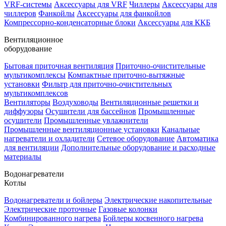
VRF-системы
Аксессуары для VRF
Чиллеры
Аксессуары для
чиллеров
Фанкойлы
Аксессуары для фанкойлов
Компрессорно-конденсаторные блоки
Аксессуары для ККБ
Вентиляционное
оборудование
Бытовая приточная вентиляция
Приточно-очистительные
мультикомплексы
Компактные приточно-вытяжные
установки
Фильтр для приточно-очистительных
мультикомплексов
Вентиляторы
Воздуховоды
Вентиляционные решетки и
диффузоры
Осушители для бассейнов
Промышленные
осушители
Промышленные увлажнители
Промышленные вентиляционные установки
Канальные
нагреватели и охладители
Сетевое оборудование
Автоматика
для вентиляции
Дополнительные оборудование и расходные
материалы
Водонагреватели
Котлы
Водонагреватели и бойлеры
Электрические накопительные
Электрические проточные
Газовые колонки
Комбинированного нагрева
Бойлеры косвенного нагрева