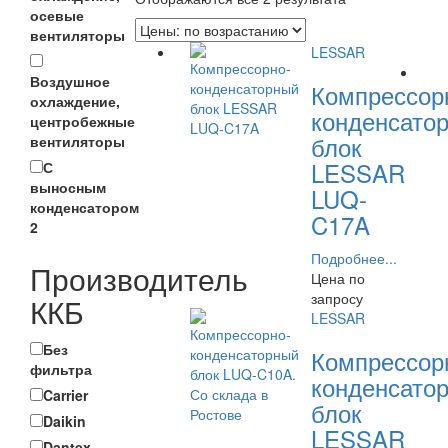
осевые
вентиляторы
LESSAR
Воздушное
Компрессор
охлаждение,
конденсато
центробежные
блок
вентиляторы
LESSAR
С
выносным
LUQ-
конденсатором
C17A
2
Подробнее...
Производитель
Цена по
запросу
ККБ
LESSAR
Без
Компрессор
фильтра
конденсато
Carrier
блок
Daikin
LESSAR
Dantex