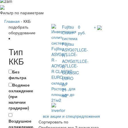
Фильтр по параметрам
Главная
- ККБ
подобрать
Fujitsu
0
+
оборудование
Сплит-
руб.
система
Fujitsu
Тип
ASYG07LLCE-
R /
ККБ
AOYG07LLCE-
R
Без
CLASSIC
фильтра
EURO
до
Водяное
21
охлаждение
м2
(при
наличии
градирни)
все акции и спецпредложения
Воздушное
Сортировать по
охлаждение,
Отображаются все 2 результата