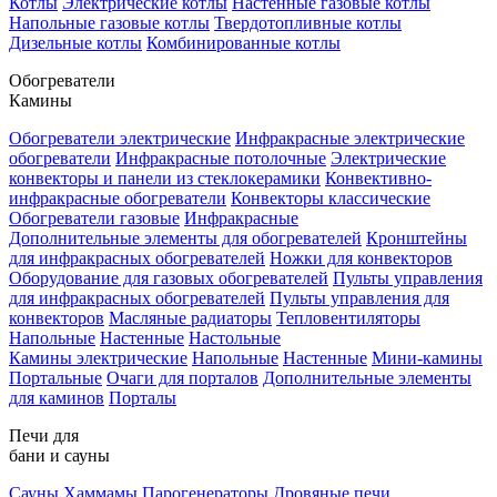
Котлы
Электрические котлы
Настенные газовые котлы
Напольные газовые котлы
Твердотопливные котлы
Дизельные котлы
Комбинированные котлы
Обогреватели
Камины
Обогреватели электрические
Инфракрасные электрические
обогреватели
Инфракрасные потолочные
Электрические
конвекторы и панели из стеклокерамики
Конвективно-
инфракрасные обогреватели
Конвекторы классические
Обогреватели газовые
Инфракрасные
Дополнительные элементы для обогревателей
Кронштейны
для инфракрасных обогревателей
Ножки для конвекторов
Оборудование для газовых обогревателей
Пульты управления
для инфракрасных обогревателей
Пульты управления для
конвекторов
Масляные радиаторы
Тепловентиляторы
Напольные
Настенные
Настольные
Камины электрические
Напольные
Настенные
Мини-камины
Портальные
Очаги для порталов
Дополнительные элементы
для каминов
Порталы
Печи для
бани и сауны
Сауны
Хаммамы
Парогенераторы
Дровяные печи