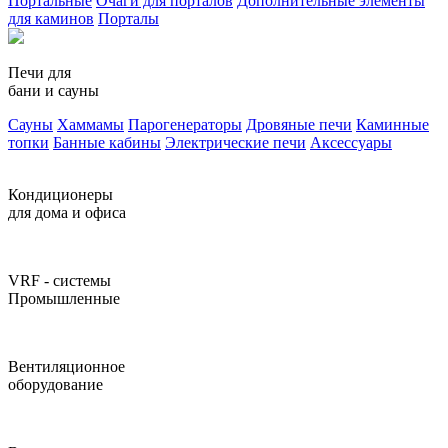
Портальные
Очаги для порталов
Дополнительные элементы
для каминов
Порталы
Печи для
бани и сауны
Сауны
Хаммамы
Парогенераторы
Дровяные печи
Каминные
топки
Банные кабины
Электрические печи
Аксессуары
Кондиционеры
для дома и офиса
VRF - системы
Промышленные
Вентиляционное
оборудование