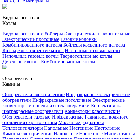
расходные материалы
Водонагреватели
Котлы
Водонагреватели и бойлеры
Электрические накопительные
Электрические проточные
Газовые колонки
Комбинированного нагрева
Бойлеры косвенного нагрева
Котлы
Электрические котлы
Настенные газовые котлы
Напольные газовые котлы
Твердотопливные котлы
Дизельные котлы
Комбинированные котлы
Обогреватели
Камины
Обогреватели электрические
Инфракрасные электрические
обогреватели
Инфракрасные потолочные
Электрические
конвекторы и панели из стеклокерамики
Конвективно-
инфракрасные обогреватели
Конвекторы классические
Обогреватели газовые
Инфракрасные
Радиаторы водяного
отопления скрытого типа
Масляные радиаторы
Тепловентиляторы
Напольные
Настенные
Настольные
Камины электрические
Напольные
Настенные
Мини-камины