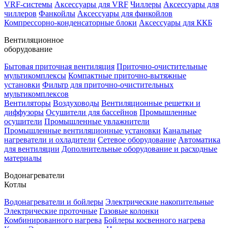
VRF-системы
Аксессуары для VRF
Чиллеры
Аксессуары для
чиллеров
Фанкойлы
Аксессуары для фанкойлов
Компрессорно-конденсаторные блоки
Аксессуары для ККБ
Вентиляционное
оборудование
Бытовая приточная вентиляция
Приточно-очистительные
мультикомплексы
Компактные приточно-вытяжные
установки
Фильтр для приточно-очистительных
мультикомплексов
Вентиляторы
Воздуховоды
Вентиляционные решетки и
диффузоры
Осушители для бассейнов
Промышленные
осушители
Промышленные увлажнители
Промышленные вентиляционные установки
Канальные
нагреватели и охладители
Сетевое оборудование
Автоматика
для вентиляции
Дополнительные оборудование и расходные
материалы
Водонагреватели
Котлы
Водонагреватели и бойлеры
Электрические накопительные
Электрические проточные
Газовые колонки
Комбинированного нагрева
Бойлеры косвенного нагрева