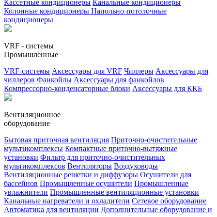
Кассетные кондиционеры
Канальные кондиционеры
Колонные кондиционеры
Напольно-потолочные
кондиционеры
VRF - системы
Промышленные
VRF-системы
Аксессуары для VRF
Чиллеры
Аксессуары для
чиллеров
Фанкойлы
Аксессуары для фанкойлов
Компрессорно-конденсаторные блоки
Аксессуары для ККБ
Вентиляционное
оборудование
Бытовая приточная вентиляция
Приточно-очистительные
мультикомплексы
Компактные приточно-вытяжные
установки
Фильтр для приточно-очистительных
мультикомплексов
Вентиляторы
Воздуховоды
Вентиляционные решетки и диффузоры
Осушители для
бассейнов
Промышленные осушители
Промышленные
увлажнители
Промышленные вентиляционные установки
Канальные нагреватели и охладители
Сетевое оборудование
Автоматика для вентиляции
Дополнительные оборудование и