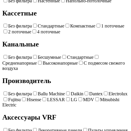
Без фильтра
Настенные
Напольно-потолочные
Кассетные
Без фильтра
Стандартные
Компактные
1 поточные
2 поточные
4 поточные
Канальные
Без фильтра
Бесшумные
Стандартные
Средненапорные
Высоконапорные
С подмесом свежего
воздуха
Производитель
Без фильтра
Ballu Machine
Daikin
Dantex
Electrolux
Fujitsu
Hisense
LESSAR
LG
MDV
Mitsubishi
Electric
Аксессуары VRF
Без фильтра
Декоративные панели
Пульты управления