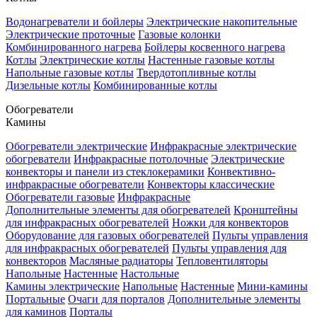
Водонагреватели и бойлеры
Электрические накопительные
Электрические проточные
Газовые колонки
Комбинированного нагрева
Бойлеры косвенного нагрева
Котлы
Электрические котлы
Настенные газовые котлы
Напольные газовые котлы
Твердотопливные котлы
Дизельные котлы
Комбинированные котлы
Обогреватели
Камины
Обогреватели электрические
Инфракрасные электрические
обогреватели
Инфракрасные потолочные
Электрические
конвекторы и панели из стеклокерамики
Конвективно-
инфракрасные обогреватели
Конвекторы классические
Обогреватели газовые
Инфракрасные
Дополнительные элементы для обогревателей
Кронштейны
для инфракрасных обогревателей
Ножки для конвекторов
Оборудование для газовых обогревателей
Пульты управления
для инфракрасных обогревателей
Пульты управления для
конвекторов
Масляные радиаторы
Тепловентиляторы
Напольные
Настенные
Настольные
Камины электрические
Напольные
Настенные
Мини-камины
Портальные
Очаги для порталов
Дополнительные элементы
для каминов
Порталы