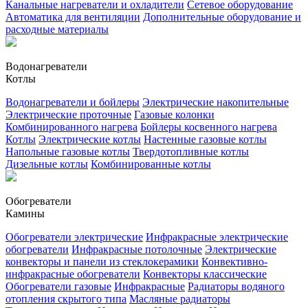
Канальные нагреватели и охладители
Сетевое оборудование
Автоматика для вентиляции
Дополнительные оборудование и
расходные материалы
Водонагреватели
Котлы
Водонагреватели и бойлеры
Электрические накопительные
Электрические проточные
Газовые колонки
Комбинированного нагрева
Бойлеры косвенного нагрева
Котлы
Электрические котлы
Настенные газовые котлы
Напольные газовые котлы
Твердотопливные котлы
Дизельные котлы
Комбинированные котлы
Обогреватели
Камины
Обогреватели электрические
Инфракрасные электрические
обогреватели
Инфракрасные потолочные
Электрические
конвекторы и панели из стеклокерамики
Конвективно-
инфракрасные обогреватели
Конвекторы классические
Обогреватели газовые
Инфракрасные
Радиаторы водяного
отопления скрытого типа
Масляные радиаторы