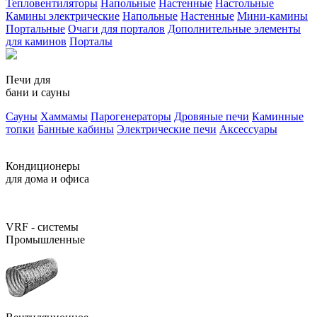
Тепловентиляторы
Напольные
Настенные
Настольные
Камины электрические
Напольные
Настенные
Мини-камины
Портальные
Очаги для порталов
Дополнительные элементы
для каминов
Порталы
Печи для
бани и сауны
Сауны
Хаммамы
Парогенераторы
Дровяные печи
Каминные
топки
Банные кабины
Электрические печи
Аксессуары
Кондиционеры
для дома и офиса
VRF - системы
Промышленные