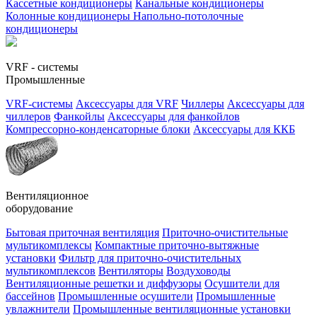
Кассетные кондиционеры
Канальные кондиционеры
Колонные кондиционеры
Напольно-потолочные
кондиционеры
VRF - системы
Промышленные
VRF-системы
Аксессуары для VRF
Чиллеры
Аксессуары для
чиллеров
Фанкойлы
Аксессуары для фанкойлов
Компрессорно-конденсаторные блоки
Аксессуары для ККБ
Вентиляционное
оборудование
Бытовая приточная вентиляция
Приточно-очистительные
мультикомплексы
Компактные приточно-вытяжные
установки
Фильтр для приточно-очистительных
мультикомплексов
Вентиляторы
Воздуховоды
Вентиляционные решетки и диффузоры
Осушители для
бассейнов
Промышленные осушители
Промышленные
увлажнители
Промышленные вентиляционные установки