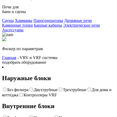
Печи для
бани и сауны
Сауны
Хаммамы
Парогенераторы
Дровяные печи
Каминные топки
Банные кабины
Электрические печи
Аксессуары
Фильтр по параметрам
Главная
- VRV и VRF системы
подобрать оборудование
Наружные блоки
Без фильтра
Двухтрубные
Трехтрубные
Для дома и
коттеджа
Контроллеры VRF
Внутренние блоки