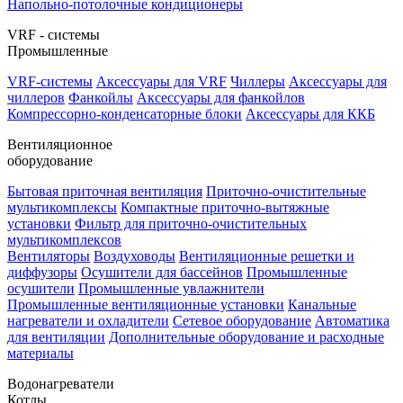
Напольно-потолочные кондиционеры
VRF - системы
Промышленные
VRF-системы
Аксессуары для VRF
Чиллеры
Аксессуары для
чиллеров
Фанкойлы
Аксессуары для фанкойлов
Компрессорно-конденсаторные блоки
Аксессуары для ККБ
Вентиляционное
оборудование
Бытовая приточная вентиляция
Приточно-очистительные
мультикомплексы
Компактные приточно-вытяжные
установки
Фильтр для приточно-очистительных
мультикомплексов
Вентиляторы
Воздуховоды
Вентиляционные решетки и
диффузоры
Осушители для бассейнов
Промышленные
осушители
Промышленные увлажнители
Промышленные вентиляционные установки
Канальные
нагреватели и охладители
Сетевое оборудование
Автоматика
для вентиляции
Дополнительные оборудование и расходные
материалы
Водонагреватели
Котлы