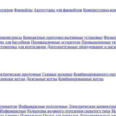
иллеров
Фанкойлы
Аксессуары для фанкойлов
Компрессорно-кон
тикомплексы
Компактные приточно-вытяжные установки
Фильтр
и для бассейнов
Промышленные осушители
Промышленные ув
томатика для вентиляции
Дополнительные оборудование и рас
ктрические проточные
Газовые колонки
Комбинированного наг
пливные котлы
Дизельные котлы
Комбинированные котлы
греватели
Инфракрасные потолочные
Электрические конвектор
Инфракрасные
Радиаторы водяного отопления скрытого типа
Ма
ни-камины
Портальные
Очаги для порталов
Дополнительные эл