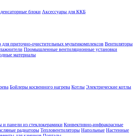
денсаторные блоки
Аксессуары для ККБ
 для приточно-очистительных мультикомплексов
Вентиляторы
лажнители
Промышленные вентиляционные установки
ходные материалы
рева
Бойлеры косвенного нагрева
Котлы
Электрические котлы
ы и панели из стеклокерамики
Конвективно-инфракрасные
сляные радиаторы
Тепловентиляторы
Напольные
Настенные
ементы для каминов
Порталы