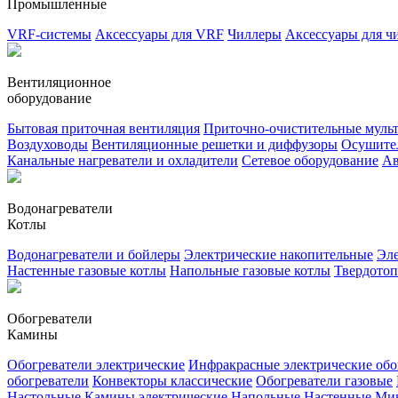
Промышленные
VRF-системы
Аксессуары для VRF
Чиллеры
Аксессуары для ч
Вентиляционное
оборудование
Бытовая приточная вентиляция
Приточно-очистительные муль
Воздуховоды
Вентиляционные решетки и диффузоры
Осушител
Канальные нагреватели и охладители
Сетевое оборудование
Ав
Водонагреватели
Котлы
Водонагреватели и бойлеры
Электрические накопительные
Эле
Настенные газовые котлы
Напольные газовые котлы
Твердото
Обогреватели
Камины
Обогреватели электрические
Инфракрасные электрические обо
обогреватели
Конвекторы классические
Обогреватели газовые
Настольные
Камины электрические
Напольные
Настенные
Ми