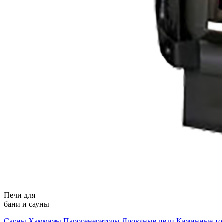
Печи для
бани и сауны
Сауны
Хаммамы
Парогенераторы
Дровяные печи
Каминные т