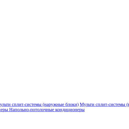
ульти сплит-системы (наружные блоки)
Мульти сплит-системы (
неры
Напольно-потолочные кондиционеры