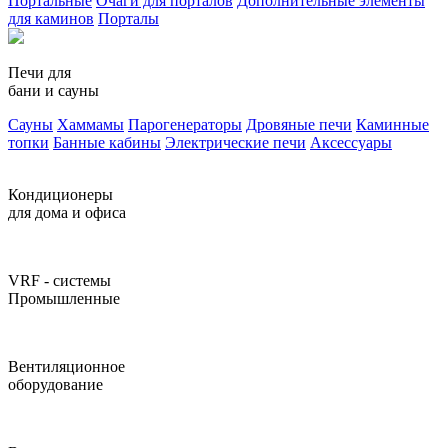
Портальные
Очаги для порталов
Дополнительные элементы
для каминов
Порталы
Печи для
бани и сауны
Сауны
Хаммамы
Парогенераторы
Дровяные печи
Каминные
топки
Банные кабины
Электрические печи
Аксессуары
Кондиционеры
для дома и офиса
VRF - системы
Промышленные
Вентиляционное
оборудование