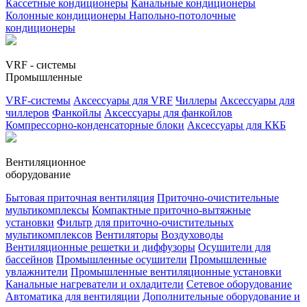
Кассетные кондиционеры
Канальные кондиционеры
Колонные кондиционеры
Напольно-потолочные
кондиционеры
VRF - системы
Промышленные
VRF-системы
Аксессуары для VRF
Чиллеры
Аксессуары для
чиллеров
Фанкойлы
Аксессуары для фанкойлов
Компрессорно-конденсаторные блоки
Аксессуары для ККБ
Вентиляционное
оборудование
Бытовая приточная вентиляция
Приточно-очистительные
мультикомплексы
Компактные приточно-вытяжные
установки
Фильтр для приточно-очистительных
мультикомплексов
Вентиляторы
Воздуховоды
Вентиляционные решетки и диффузоры
Осушители для
бассейнов
Промышленные осушители
Промышленные
увлажнители
Промышленные вентиляционные установки
Канальные нагреватели и охладители
Сетевое оборудование
Автоматика для вентиляции
Дополнительные оборудование и