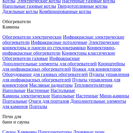
Котлы
Электрические котлы
Настенные газовые котлы
Напольные газовые котлы
Твердотопливные котлы
Дизельные котлы
Комбинированные котлы
Обогреватели
Камины
Обогреватели электрические
Инфракрасные электрические
обогреватели
Инфракрасные потолочные
Электрические
конвекторы и панели из стеклокерамики
Конвективно-
инфракрасные обогреватели
Конвекторы классические
Обогреватели газовые
Инфракрасные
Дополнительные элементы для обогревателей
Кронштейны
для инфракрасных обогревателей
Ножки для конвекторов
Оборудование для газовых обогревателей
Пульты управления
для инфракрасных обогревателей
Пульты управления для
конвекторов
Масляные радиаторы
Тепловентиляторы
Напольные
Настенные
Настольные
Камины электрические
Напольные
Настенные
Мини-камины
Портальные
Очаги для порталов
Дополнительные элементы
для каминов
Порталы
Печи для
бани и сауны
Сауны
Хаммамы
Парогенераторы
Дровяные печи