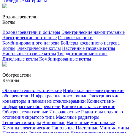
расходные материалы
Водонагреватели
Котлы
Водонагреватели и бойлеры
Электрические накопительные
Электрические проточные
Газовые колонки
Комбинированного нагрева
Бойлеры косвенного нагрева
Котлы
Электрические котлы
Настенные газовые котлы
Напольные газовые котлы
Твердотопливные котлы
Дизельные котлы
Комбинированные котлы
Обогреватели
Камины
Обогреватели электрические
Инфракрасные электрические
обогреватели
Инфракрасные потолочные
Электрические
конвекторы и панели из стеклокерамики
Конвективно-
инфракрасные обогреватели
Конвекторы классические
Обогреватели газовые
Инфракрасные
Радиаторы водяного
отопления скрытого типа
Масляные радиаторы
Тепловентиляторы
Напольные
Настенные
Настольные
Камины электрические
Напольные
Настенные
Мини-камины