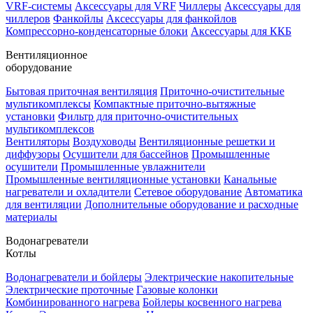
VRF-системы
Аксессуары для VRF
Чиллеры
Аксессуары для
чиллеров
Фанкойлы
Аксессуары для фанкойлов
Компрессорно-конденсаторные блоки
Аксессуары для ККБ
Вентиляционное
оборудование
Бытовая приточная вентиляция
Приточно-очистительные
мультикомплексы
Компактные приточно-вытяжные
установки
Фильтр для приточно-очистительных
мультикомплексов
Вентиляторы
Воздуховоды
Вентиляционные решетки и
диффузоры
Осушители для бассейнов
Промышленные
осушители
Промышленные увлажнители
Промышленные вентиляционные установки
Канальные
нагреватели и охладители
Сетевое оборудование
Автоматика
для вентиляции
Дополнительные оборудование и расходные
материалы
Водонагреватели
Котлы
Водонагреватели и бойлеры
Электрические накопительные
Электрические проточные
Газовые колонки
Комбинированного нагрева
Бойлеры косвенного нагрева