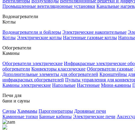
Вентиляторы
Воздуховоды
Вентиляционные решетки и диффу
Промышленные вентиляционные установки
Канальные нагрев
Водонагреватели
Котлы
Водонагреватели и бойлеры
Электрические накопительные
Эле
Котлы
Электрические котлы
Настенные газовые котлы
Напольн
Обогреватели
Камины
Обогреватели электрические
Инфракрасные электрические обо
обогреватели
Конвекторы классические
Обогреватели газовые
Дополнительные элементы для обогревателей
Кронштейны для
инфракрасных обогревателей
Пульты управления для конвекто
Камины электрические
Напольные
Настенные
Мини-камины
П
Печи для
бани и сауны
Сауны
Хаммамы
Парогенераторы
Дровяные печи
Каминные топки
Банные кабины
Электрические печи
Аксессу