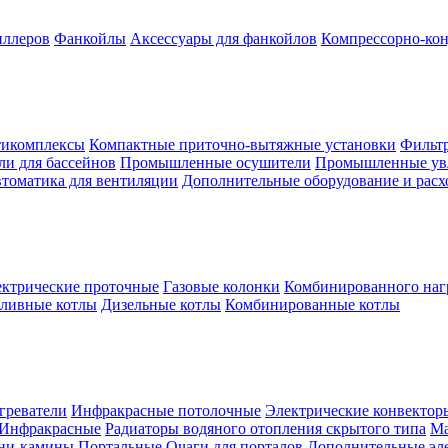
иллеров
Фанкойлы
Аксессуары для фанкойлов
Компрессорно-кон
тикомплексы
Компактные приточно-вытяжные установки
Фильтр
и для бассейнов
Промышленные осушители
Промышленные ув
томатика для вентиляции
Дополнительные оборудование и рас
ктрические проточные
Газовые колонки
Комбинированного наг
пливные котлы
Дизельные котлы
Комбинированные котлы
греватели
Инфракрасные потолочные
Электрические конвектор
Инфракрасные
Радиаторы водяного отопления скрытого типа
Ма
ни-камины
Портальные
Очаги для порталов
Дополнительные эл