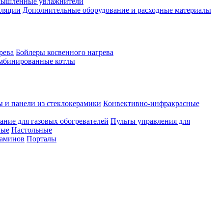
ышленные увлажнители
иляции
Дополнительные оборудование и расходные материалы
рева
Бойлеры косвенного нагрева
мбинированные котлы
ы и панели из стеклокерамики
Конвективно-инфракрасные
ание для газовых обогревателей
Пульты управления для
ные
Настольные
каминов
Порталы