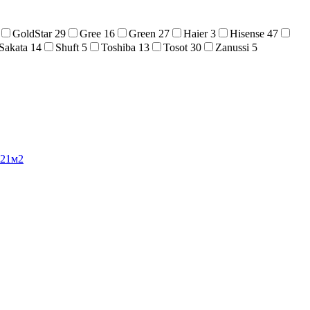
GoldStar
29
Gree
16
Green
27
Haier
3
Hisense
47
Sakata
14
Shuft
5
Toshiba
13
Tosot
30
Zanussi
5