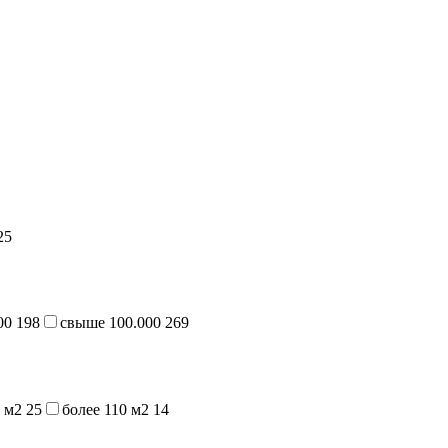
25
000
198
свыше 100.000
269
0 м2
25
более 110 м2
14