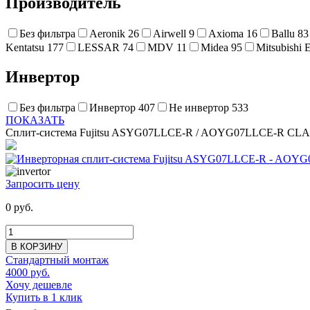
Производитель
Без фильтра
Aeronik
26
Airwell
9
Axioma
16
Ballu
83
Kentatsu
177
LESSAR
74
MDV
11
Midea
95
Mitsubishi E
Инвертор
Без фильтра
Инвертор
407
Не инвертор
533
ПОКАЗАТЬ
Сплит-система Fujitsu ASYG07LLCE-R / AOYG07LLCE-R CL
Запросить цену
0 руб.
В КОРЗИНУ
Стандартный монтаж
4000 руб.
Хочу дешевле
Купить в 1 клик