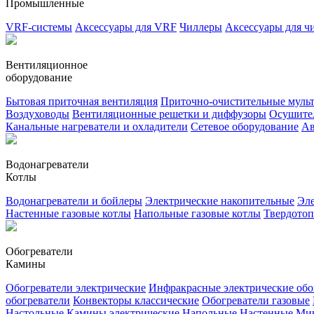
Промышленные
VRF-системы
Аксессуары для VRF
Чиллеры
Аксессуары для ч
Вентиляционное
оборудование
Бытовая приточная вентиляция
Приточно-очистительные муль
Воздуховоды
Вентиляционные решетки и диффузоры
Осушител
Канальные нагреватели и охладители
Сетевое оборудование
Ав
Водонагреватели
Котлы
Водонагреватели и бойлеры
Электрические накопительные
Эле
Настенные газовые котлы
Напольные газовые котлы
Твердото
Обогреватели
Камины
Обогреватели электрические
Инфракрасные электрические обо
обогреватели
Конвекторы классические
Обогреватели газовые
Настольные
Камины электрические
Напольные
Настенные
Ми