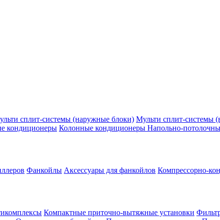
ульти сплит-системы (наружные блоки)
Мульти сплит-системы (
ые кондиционеры
Колонные кондиционеры
Напольно-потолочны
иллеров
Фанкойлы
Аксессуары для фанкойлов
Компрессорно-кон
тикомплексы
Компактные приточно-вытяжные установки
Фильтр