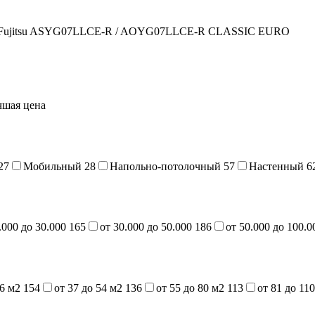
а Fujitsu ASYG07LLCE-R / AOYG07LLCE-R CLASSIC EURO
чшая цена
27
Мобильный
28
Напольно-потолочный
57
Настенный
6
.000 до 30.000
165
от 30.000 до 50.000
186
от 50.000 до 100.
36 м2
154
от 37 до 54 м2
136
от 55 до 80 м2
113
от 81 до 11