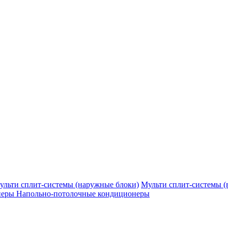
ульти сплит-системы (наружные блоки)
Мульти сплит-системы (
неры
Напольно-потолочные кондиционеры