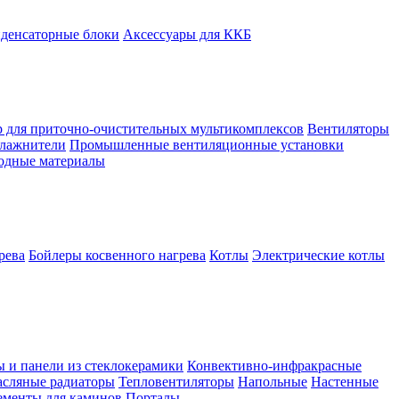
денсаторные блоки
Аксессуары для ККБ
 для приточно-очистительных мультикомплексов
Вентиляторы
лажнители
Промышленные вентиляционные установки
ходные материалы
рева
Бойлеры косвенного нагрева
Котлы
Электрические котлы
ы и панели из стеклокерамики
Конвективно-инфракрасные
сляные радиаторы
Тепловентиляторы
Напольные
Настенные
ементы для каминов
Порталы