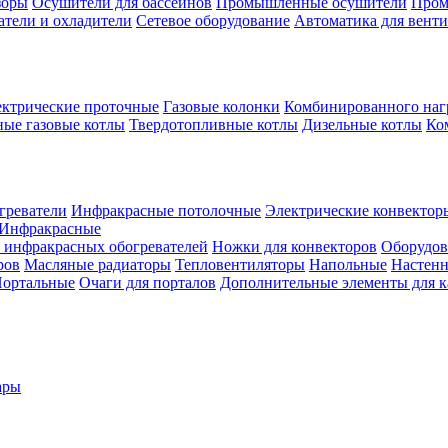
зоры
Осушители для бассейнов
Промышленные осушители
Пром
атели и охладители
Сетевое оборудование
Автоматика для вент
ктрические проточные
Газовые колонки
Комбинированного наг
ые газовые котлы
Твердотопливные котлы
Дизельные котлы
Ко
греватели
Инфракрасные потолочные
Электрические конвектор
Инфракрасные
 инфракрасных обогревателей
Ножки для конвекторов
Оборудов
ров
Масляные радиаторы
Тепловентиляторы
Напольные
Настен
ортальные
Очаги для порталов
Дополнительные элементы для 
ары