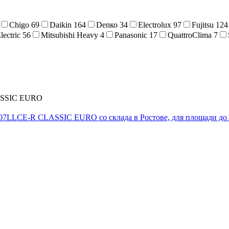
Chigo
69
Daikin
164
Denко
34
Electrolux
97
Fujitsu
124
lectric
56
Mitsubishi Heavy
4
Panasonic
17
QuattroClima
7
ASSIC EURO